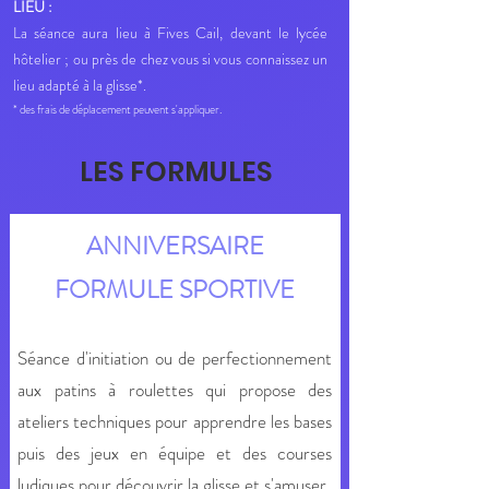
LIEU :
La séance aura lieu à Fives Cail, devant le lycée
hôtelier ; ou près de chez vous si vous connaissez un
lieu adapté à la glisse*.
* des frais de déplacement peuvent s'appliquer.
LES FORMULES
ANNIVERSAIRE
FORMULE SPORTIVE
Séance d'initiation ou de per
fectionneme
nt
aux patins à roulettes qui propose des
ateliers techniques pour apprendre les bases
puis des jeux en équipe et des courses
ludiques po
ur découvrir la glisse et s'amuser.