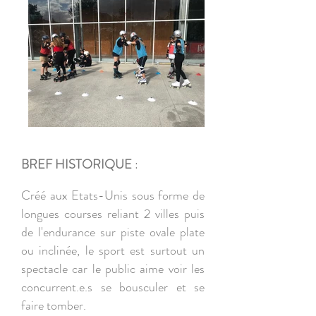
BREF HISTORIQUE
:
Créé aux Etats-Unis sous forme de
longues courses reliant 2 villes puis
de l'endurance sur piste ovale plate
ou inclinée, le sport est surtout un
spectacle car le public aime voir les
concurrent.e.s se bousculer et se
faire tomber.