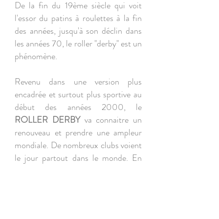
De la fin du 19ème siècle qui voit
l'essor du patins à roulettes à la fin
des années, jusqu'à son déclin dans
les années 70, le roller "derby" est un
phénomène.
Revenu dans une version plus
encadrée et surtout plus sportive au
début des années 2000, le
ROLLER DERBY
va connaitre un
renouveau et prendre une ampleur
mondiale. De nombreux clubs voient
le jour partout dans le monde. En
France, pas moins de Sport d'équipe
très complet, mêlant la vitesse et le
contact, le roller derby promeut des
valeurs de dépassement de soi, de