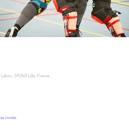
pe Lebon, 59260 Lille, France
es invités