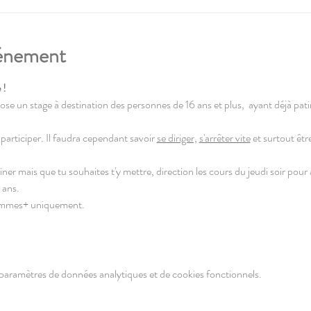
vénement
 !
ose un stage à destination des personnes de 16 ans et plus,  ayant déjà pati
participer. Il faudra cependant savoir 
se diriger,
s'arrêter vite
 et surtout êtr
iner mais que tu souhaites t'y mettre, direction les cours du jeudi soir pour
 ans. 
Femmes+ uniquement.
paramètres de données analytiques et de cookies fonctionnels.