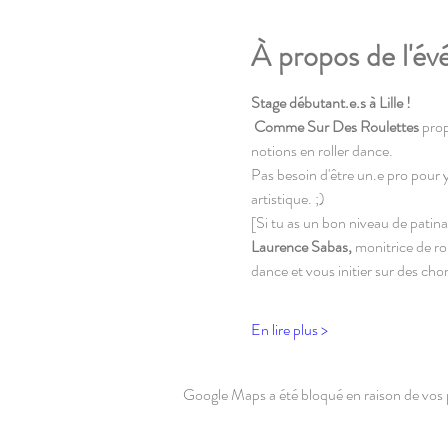
À propos de l'é
Stage débutant.e.s à Lille !
Comme Sur Des Roulettes 
prop
notions en roller dance.
Pas besoin d'être un.e pro pour y
artistique. ;)
[Si tu as un bon niveau de patin
Laurence Sabas,
 monitrice de ro
dance et vous initier sur des ch
En lire plus >
Google Maps a été bloqué en raison de vos 