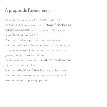
À propos de l'événement
Pendant les vacances, COMME SUR DES 
ROULETTES vous propose un 
stage d'initiation et 
perfectionnement  
au patinage à roulettes pour 
les 
enfants de 8 à 12 ans
 !
Parcours, ateliers, jeux pour encore mieux 
maîtriser les patins. Selon le niveau du groupe, on 
propose également des initiations aux sports co 
(roller derby, ultimate frisbee...)
Le stage est encadré par une 
éducatrice diplômée 
par la FFRS et par l'État.
Tout le 
matériel est fourni
 (patins, protections, 
casques) sur demande, vous pouvez cependant 
amener votre propre équipement. 
Bases requises : tenir debout et avoir envie !
Patins à roulettes uniquement.