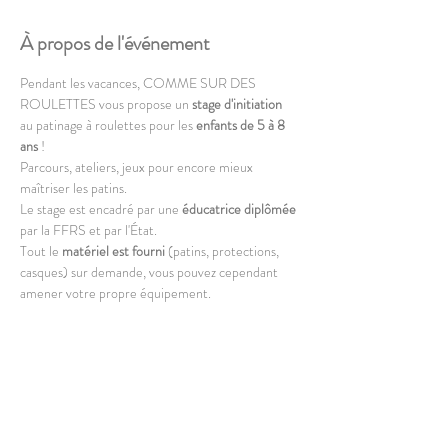
À propos de l'événement
Pendant les vacances, COMME SUR DES 
ROULETTES vous propose un 
stage d'initiation 
au patinage à roulettes pour les 
enfants de 5 à 8 
ans
 !
Parcours, ateliers, jeux pour encore mieux 
maîtriser les patins. 
Le stage est encadré par une 
éducatrice diplômée 
par la FFRS et par l'État.
Tout le 
matériel est fourni
 (patins, protections, 
casques) sur demande, vous pouvez cependant 
amener votre propre équipement. 
Bases requises : tenir debout et avoir envie !
Patins à roulettes uniquement.
En lire plus >