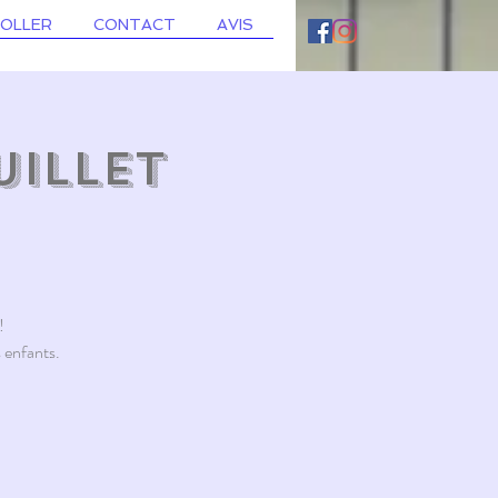
ROLLER
CONTACT
AVIS
uillet
!
 enfants.