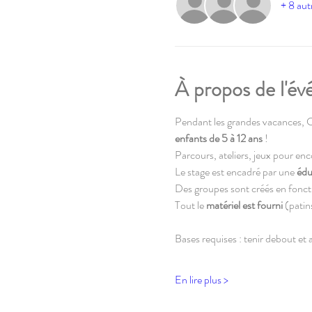
+ 8 aut
À propos de l'é
Pendant les grandes vacanc
enfants de 5 à 12 ans
 !
Parcours, ateliers, jeux pour enco
Le stage est encadré par une 
édu
Des groupes sont créés en fonctio
Tout le 
matériel est fourni
 (pati
Bases requises : tenir debout et a
En lire plus >