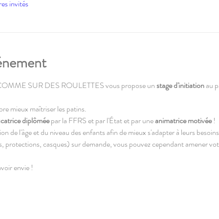
res invités
vénement
es, COMME SUR DES ROULETTES vous propose un 
stage d'initiation 
au p
re mieux maîtriser les patins. 
catrice diplômée 
par la FFRS et par l'État et par une 
animatrice motivée
 !
n de l'âge et du niveau des enfants afin de mieux s'adapter à leurs besoins
ns, protections, casques) sur demande, vous pouvez cependant amener vot
voir envie !