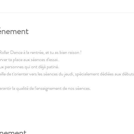
vénement
Roller Dance à la rentrée, et tu as bien raison !
rver ta place aux séances d'essai.
ux personnes qui ont déjà patiné.
seille de t'orienter vers les séances du jeudi, spécialement dédiées aux début
garantir la qualité de l'enseignement de nos séances.
énement