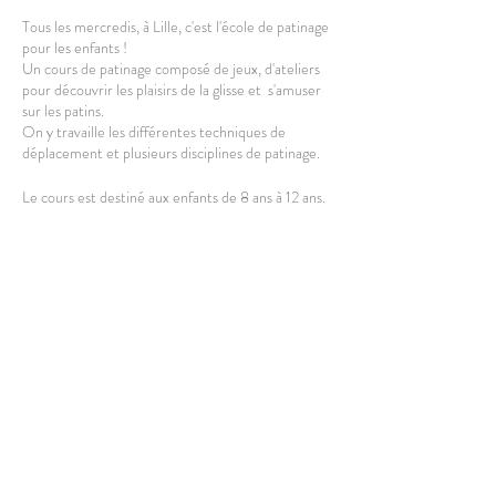
Tous les mercredis, à Lille, c'est l'école de patinage
pour les enfants !
Un cours de patinage composé de jeux, d'ateliers
pour découvrir les plaisirs de la glisse et s'amuser
sur les patins.
On y travaille les différentes techniques de
déplacement et plusieurs disciplines de patinage.
Le cours est destiné aux enfants de 8 ans à 12 ans.
L'équipement complet est fourni, vous pouvez
cependant amener le vôtre.
Patins à roulettes uniquement. Protections et
casque obligatoires.
Partager cet événement
HORAIRES
: Le cours a lieu de 14h00 à 15h30.
Rdv 10/15min avant le début pour s'équiper et
profiter un max de la séance.
LIEU
: Passage de l'Internationale, Fives Cail.
Devant le lycée hôtelier.
3 rue Philippe Lebon, LILLE.