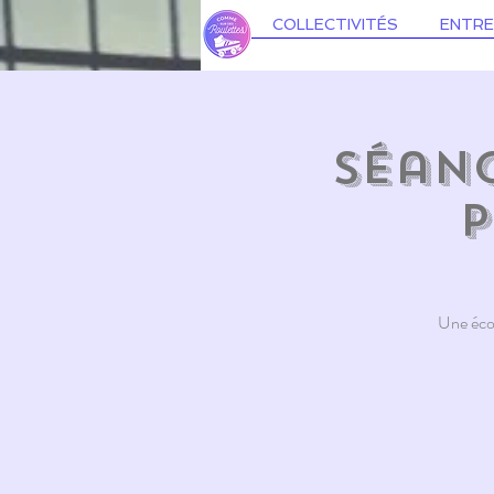
COLLECTIVITÉS
ENTRE
Séanc
p
Une écol