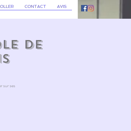
ROLLER
CONTACT
AVIS
ole de
ns
r sur ses