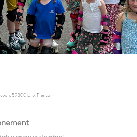
e Lebon, 59800 Lille, France
vénement
l'école de patinage pour les enfants !