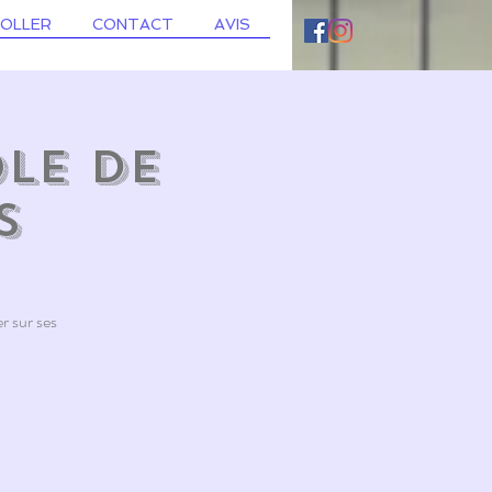
ROLLER
CONTACT
AVIS
ole de
s
r sur ses