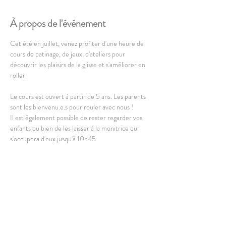
À propos de l'événement
Cet été en juillet, venez profiter d'une heure de 
cours de patinage, de jeux, d'ateliers pour 
découvrir les plaisirs de la glisse et s'améliorer en 
roller.
Le cours est ouvert à partir de 5 ans. Les parents 
sont les bienvenu.e.s pour rouler avec nous !
Il est également possible de rester regarder vos 
enfants ou bien de les laisser à la monitrice qui 
s'occupera d'eux jusqu'à 10h45.
L'équipement complet est dispo à la location, vous 
pouvez cependant amener le vôtre.
En lire plus >