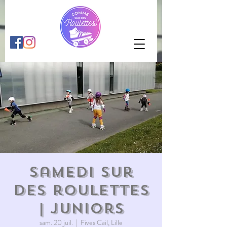
Samedi sur
des roulettes
| juniors
sam. 20 juil.
  |  
Fives Cail, Lille