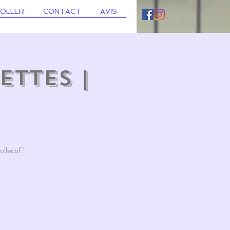
ROLLER
CONTACT
AVIS
ettes |
llectif !