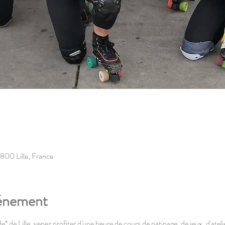
9800 Lille, France
vénement
e* de Lille, venez profiter d'une heure de cours de patinage, de jeux, d'atelie