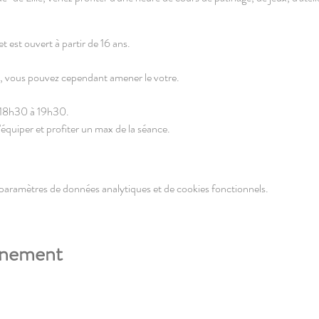
t est ouvert à partir de 16 ans.
, vous pouvez cependant amener le votre.
e 18h30 à 19h30.
équiper et profiter un max de la séance.
ng du Petit Paradis.
paramètres de données analytiques et de cookies fonctionnels.
spèces ou CB]
énement
fin de gérer les effectifs et les demandes de matériel.
délocalisée à la halle du marché de la Madeleine (place des fusillés et dépor