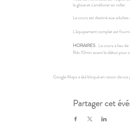
la glisse et s'améliorer en roller.
Le cours est destiné aux adultes e
L'équipement complet est fourni
HORAIRES
: Le cours a lieu d
Rdv 10min avant le début pour s'
LIEU
: Esplanade de Lille, parki
1 allée des Marronniers, Lille.
Google Maps a été bloqué en raison de vos 
TARIF
: 5€/personne
Règlement au début du cours [e
Partager cet év
RÉSERVATION
: obligatoire, a
* En cas de pluie, la séance est 