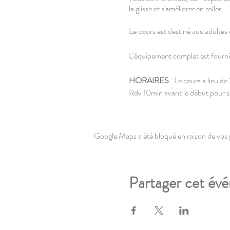
la glisse et s'améliorer en roller.
Le cours est destiné aux adultes e
L'équipement complet est fourni
HORAIRES
: Le cours a lieu d
Rdv 10min avant le début pour s'
LIEU
: Esplanade de Lille, parki
1 allée des Marronniers, Lille.
Google Maps a été bloqué en raison de vos 
TARIF
: 5€/personne
Règlement au début du cours [e
Partager cet év
RÉSERVATION
: obligatoire, a
* En cas de pluie, la séance est 