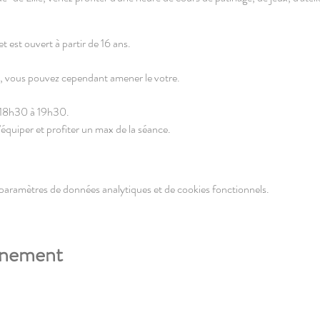
t est ouvert à partir de 16 ans.
, vous pouvez cependant amener le votre.
e 18h30 à 19h30.
équiper et profiter un max de la séance.
ng du Petit Paradis.
paramètres de données analytiques et de cookies fonctionnels.
spèces ou CB]
énement
fin de gérer les effectifs et les demandes de matériel.
délocalisée à la halle du marché de la Madeleine (place des fusillés et dépor