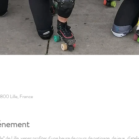
9800 Lille, France
vénement
e* de Lille, venez profiter d'une heure de cours de patinage, de jeux, d'atelie