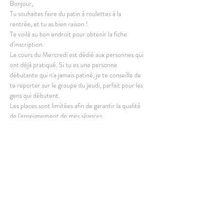
Bonjour,
Tu souhaites faire du patin à roulettes à la 
rentrée, et tu as bien raison !
Te voilà au bon endroit pour obtenir la fiche 
d'inscription.
Le cours du Mercredi est dédié aux personnes qui 
ont déjà pratiqué. Si tu es une personne 
débutante qui n'a jamais patiné, je te conseille de 
te reporter sur le groupe du jeudi, parfait pour les 
gens qui débutent.
Les places sont limitées afin de garantir la qualité 
de l'enseignement de mes séances.
Une fois ce formulaire rempli, tu recevras les 
modalités de paiement ainsi que la fiche 
d'inscription par mail qui seront à me renvoyer au 
plus vite. 
En lire plus >
Partager cet événement