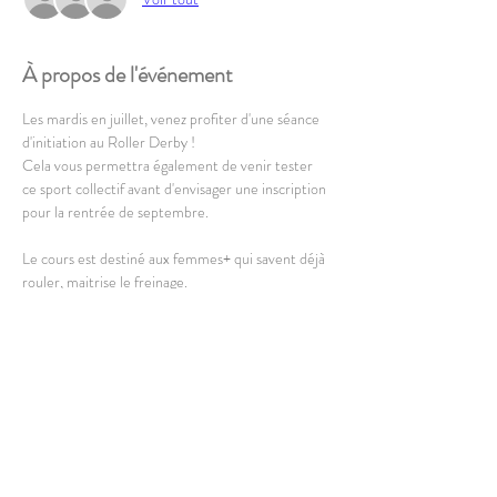
À propos de l'événement
Les mardis en juillet, venez profiter d'une séance 
d'initiation au Roller Derby !
Cela vous permettra également de venir tester 
ce sport collectif avant d'envisager une inscription 
pour la rentrée de septembre.
Le cours est destiné aux femmes+ qui savent déjà 
rouler, maitrise le freinage. 
Il est ouvert à partir de 16 ans. 
En lire plus >
Partager cet événement