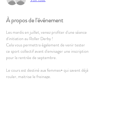
À propos de l'événement
Les mardis en juillet, venez profiter d'une séance 
d'initiation au Roller Derby !
Cela vous permettra également de venir tester 
ce sport collectif avant d'envisager une inscription 
pour la rentrée de septembre.
Le cours est destiné aux femmes+ qui savent déjà 
rouler, maitrise le freinage. 
Il est ouvert à partir de 16 ans. 
En lire plus >
Partager cet événement