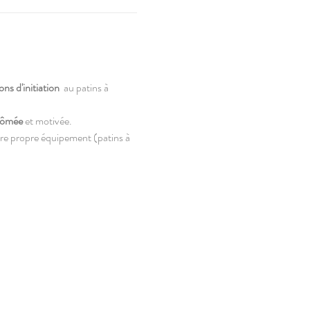
ns d'initiation 
 au patins à 
lômée 
et motivée.
re propre équipement (patins à 