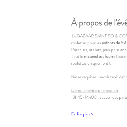
À propos de l'é
 Le BAZAAR SAINT SO & COM
roulettes pour les 
enfants de 5 à
Parcours, ateliers, jeux pour enc
Tout le 
matériel est fourni
 (pati
roulettes uniquement). 
Bases requises : savoir tenir debo
Déroulement d'une session
 : 
13h45-14h00 : accueil des part
En lire plus >