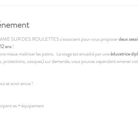
vénement
ME SUR DES ROULETTES s'associent pour vous proposer 
deux sessio
 12 ans
 !
ore mieux maîtriser les patins.  Le stage est encadré par une 
éducatrice dip
ns, protections, casques) sur demande, vous pouvez cependant amener vot
ut et avoir envie !
icipant·es + équipement