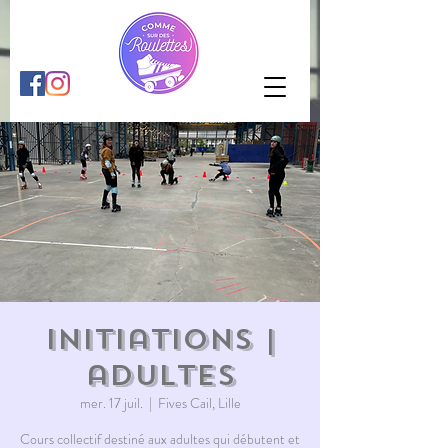
Initiations |
adultes
mer. 17 juil.
  |  
Fives Cail, Lille
Cours collectif destiné aux adultes qui débutent et