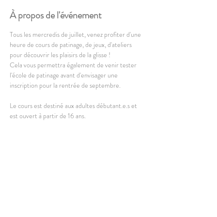
À propos de l'événement
Tous les mercredis de juillet, venez profiter d'une 
heure de cours de patinage, de jeux, d'ateliers 
pour découvrir les plaisirs de la glisse !
Cela vous permettra également de venir tester 
l'école de patinage avant d'envisager une 
inscription pour la rentrée de septembre.
Le cours est destiné aux adultes débutant.e.s et 
est ouvert à partir de 16 ans. 
L'équipement complet est disponible à la location, 
vous pouvez également amener le vôtre.
En lire plus >
Partager cet événement