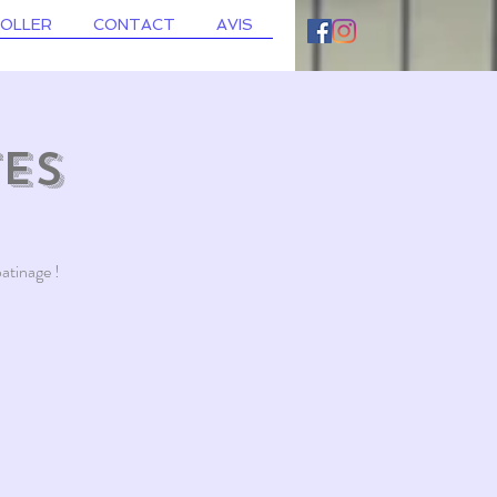
ROLLER
CONTACT
AVIS
tes
patinage !