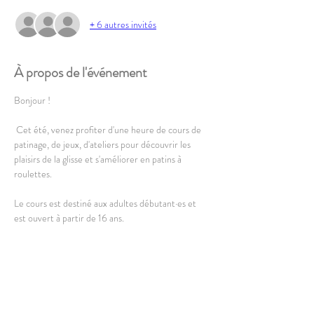
+ 6 autres invités
À propos de l'événement
Bonjour !
 Cet été, venez profiter d'une heure de cours de 
patinage, de jeux, d'ateliers pour découvrir les 
plaisirs de la glisse et s'améliorer en patins à 
roulettes.
Le cours est destiné aux adultes débutant·es et 
est ouvert à partir de 16 ans. 
L'équipement complet est disponible à la location, 
vous pouvez également amener le vôtre 
(uniquement patins à roulettes).