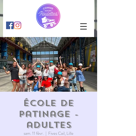
École de
patinage -
adultes
sam. 11 févr.
  |  
Fives Cail, Lille