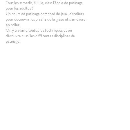
Tous les samedis, à Lille, c'est l'école de patinage
pour les adultes !
Un cours de patinage composé de jeux, d'ateliers
pour découvrir les plaisirs de la glisse et s'améliorer
en roller.
On y travaille toutes les techniques et on
découvre aussi les différentes disciplines du
patinage.
Le cours est destiné aux adultes et est ouvert à
partir de 16 ans.
L'équipement complet est fourni, vous pouvez
cependant amener le votre.
Partager cet événement
Port du casque obligatoire.
HORAIRES
: Le cours a lieu de 11h00 à 12h30.
Rdv 10min avant le début pour s'équiper et
profiter un max de la séance.
LIEU
: Passage de l'Internationale
à la friche Fives Cail
Métro : Marbrerie