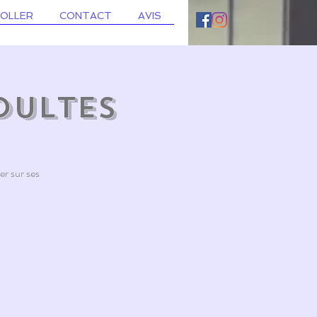
ROLLER
CONTACT
AVIS
dultes
er sur ses