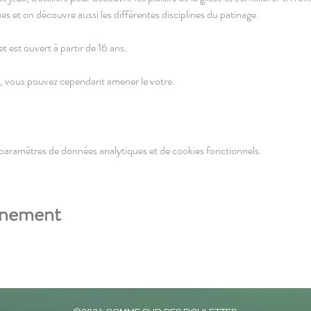
ues et on découvre aussi les différentes disciplines du patinage.
t est ouvert à partir de 16 ans.
, vous pouvez cependant amener le votre.
e 11h00 à 12h30.
équiper et profiter un max de la séance.
paramètres de données analytiques et de cookies fonctionnels.
le
énement
ans engagement (12€ déduits si vous choisissez la formule à l'année)
130€