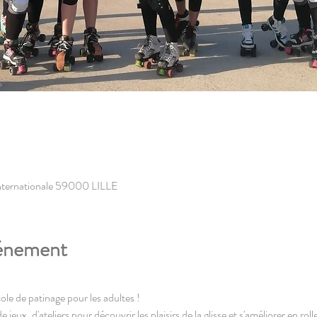
l'internationale 59000 LILLE
vénement
école de patinage pour les adultes !
ux, d'ateliers pour découvrir les plaisirs de la glisse et s'améliorer en rolle