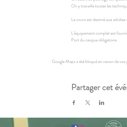
On y travaille toutes les techniq
Le cours est destiné aux adultes e
L'équipement complet est fourni
Port du casque obligatoire.
HORAIRES
: Le cours a lieu d
Rdv 10min avant le début pour s'
Google Maps a été bloqué en raison de vos 
LIEU
: Passage de l'Internationa
à la friche Fives Cail
Partager cet év
Métro : Marbrerie
GPS : "Parking Fives Cail"
TARIFS
: Première séance 12€ s
Formule "À L'ANNÉE" : 20€+