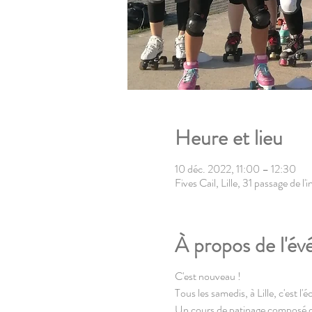
Heure et lieu
10 déc. 2022, 11:00 – 12:30
Fives Cail, Lille, 31 passage de 
À propos de l'é
C'est nouveau !
Tous les samedis, à Lille, c'est l'
Un cours de patinage composé de je