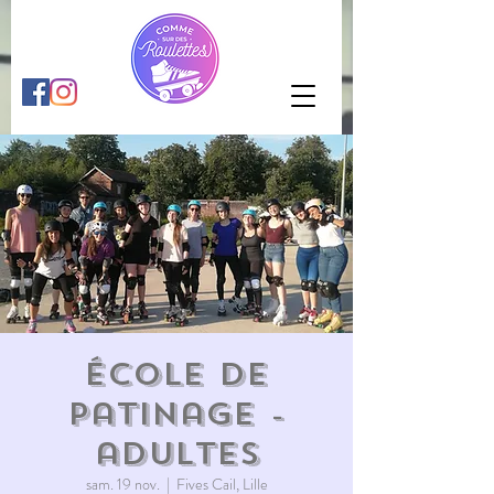
École de
patinage -
adultes
sam. 19 nov.
  |  
Fives Cail, Lille