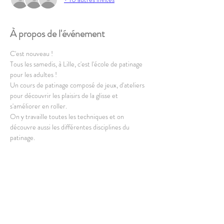
À propos de l'événement
C'est nouveau ! 
Tous les samedis, à Lille, c'est l'école de patinage 
pour les adultes !
Un cours de patinage composé de jeux, d'ateliers 
pour découvrir les plaisirs de la glisse et 
s'améliorer en roller.
On y travaille toutes les techniques et on 
découvre aussi les différentes disciplines du 
patinage.
Le cours est destiné aux adultes et est ouvert à 
partir de 16 ans. 
En lire plus >