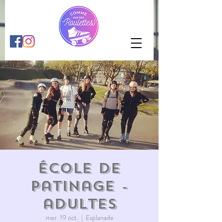
École de
patinage -
adultes
mer. 19 oct.
  |  
Esplanade