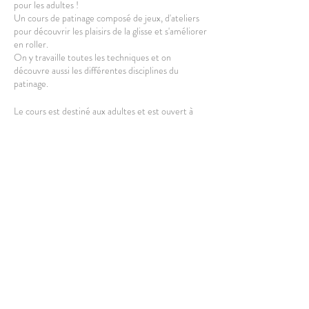
pour les adultes !
Un cours de patinage composé de jeux, d'ateliers
pour découvrir les plaisirs de la glisse et s'améliorer
en roller.
On y travaille toutes les techniques et on
découvre aussi les différentes disciplines du
patinage.
Le cours est destiné aux adultes et est ouvert à
partir de 16 ans.
L'équipement complet est fourni, vous pouvez
cependant amener le votre.
Casque obligatoire.
Partager cet événement
HORAIRES
: Le cours a lieu de 18h30 à 20h00.
Rdv 10min avant le début pour s'équiper et
profiter un max de la séance.
LIEU
: Esplanade de Lille, côté Quartier Libre.
Sur le parking des militaires.
Métro : République
GPS : Parking du petit paradis à LILLE.