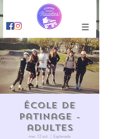
École de
patinage -
adultes
mer. 12 oct.
  |  
Esplanade