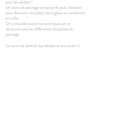
pour les adultes !
Un cours de patinage composé de jeux, d'ateliers
pour découvrir les plaisirs de la glisse et s'améliorer
en roller.
On y travaille toutes les techniques et on
découvre aussi les différentes disciplines du
patinage.
Le cours est destiné aux adultes et est ouvert à
partir de 16 ans.
L'équipement complet est fourni, vous pouvez
cependant amener le votre.
Casque obligatoire.
Partager cet événement
HORAIRES
: Le cours a lieu de 18h30 à 20h00.
Rdv 10min avant le début pour s'équiper et
profiter un max de la séance.
LIEU
: Esplanade de Lille, côté Quartier Libre.
Sur le parking des militaires.
Métro : République
GPS : Parking du petit paradis à LILLE.