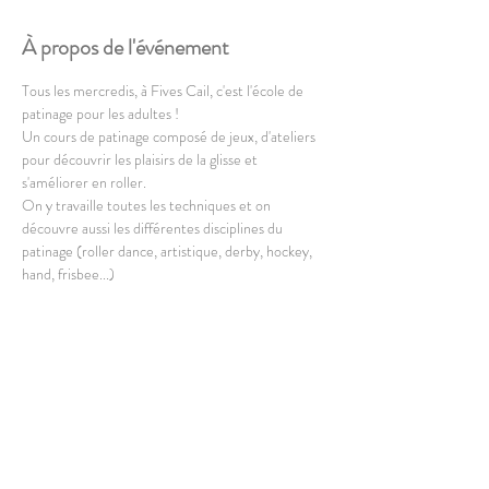
À propos de l'événement
Tous les mercredis, à Fives Cail, c'est l'école de 
patinage pour les adultes !
Un cours de patinage composé de jeux, d'ateliers 
pour découvrir les plaisirs de la glisse et 
s'améliorer en roller.
On y travaille toutes les techniques et on 
découvre aussi les différentes disciplines du 
patinage (roller dance, artistique, derby, hockey, 
hand, frisbee...)
Le cours est destiné aux adultes et est ouvert à 
partir de 16 ans.
En lire plus >