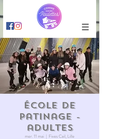
École de
patinage -
adultes
mer. 11 mai
  |  
Fives Cail, Lille