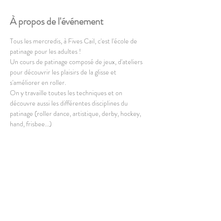
À propos de l'événement
Tous les mercredis, à Fives Cail, c'est l'école de 
patinage pour les adultes !
Un cours de patinage composé de jeux, d'ateliers 
pour découvrir les plaisirs de la glisse et 
s'améliorer en roller.
On y travaille toutes les techniques et on 
découvre aussi les différentes disciplines du 
patinage (roller dance, artistique, derby, hockey, 
hand, frisbee...)
Le cours est destiné aux adultes et est ouvert à 
partir de 16 ans.
En lire plus >