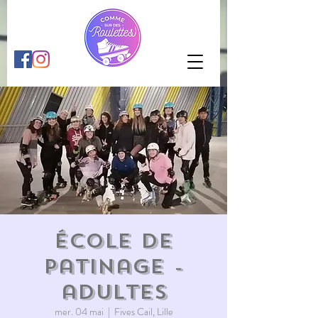
École de
patinage -
adultes
mer. 04 mai
  |  
Fives Cail, Lille