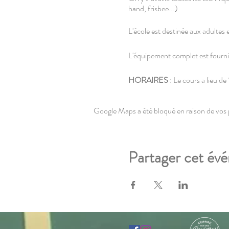
hand, frisbee...)
L'école est destinée aux adultes e
L'équipement complet est fourni
HORAIRES
: Le cours a lieu 
Rdv 10min avant le début pour s'
Google Maps a été bloqué en raison de vos 
LIEU
: Passage de l'internationale
Dans l'éco-quartier Fives Cail, ju
31 passage de l'internationale, Lil
Partager cet év
TARIFS
: Option "illimitée" : 1
Première séance 7€ sans engageme
RÉSERVATION
: obligatoire, a