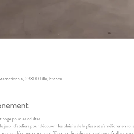
'Internationale, 59800 Lille, France
vénement
atinage pour les adultes !
ux, d'ateliers pour découvrir les plaisirs de la glisse et s'améliorer en rolle
es et on découvre aussi les différentes disciplines du patinage (roller dance