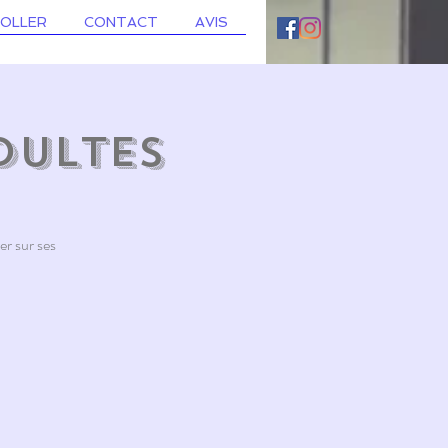
ROLLER
CONTACT
AVIS
dultes
er sur ses