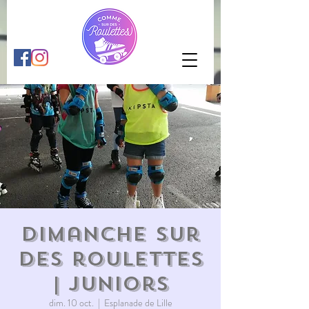
Dimanche sur
des roulettes
| juniors
dim. 10 oct.
  |  
Esplanade de Lille