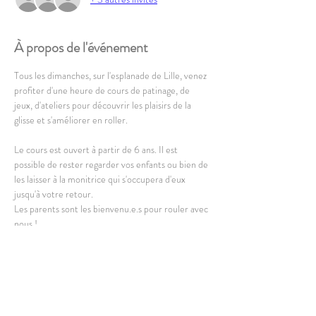
À propos de l'événement
Tous les dimanches, sur l'esplanade de Lille, venez 
profiter d'une heure de cours de patinage, de 
jeux, d'ateliers pour découvrir les plaisirs de la 
glisse et s'améliorer en roller.
Le cours est ouvert à partir de 6 ans. Il est 
possible de rester regarder vos enfants ou bien de 
les laisser à la monitrice qui s'occupera d'eux 
jusqu'à votre retour.
Les parents sont les bienvenu.e.s pour rouler avec 
nous !
L'équipement complet est fourni, vous pouvez 
cependant amener le votre.
En lire plus >