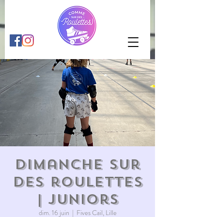
Dimanche sur
des roulettes
| juniors
dim. 16 juin
  |  
Fives Cail, Lille