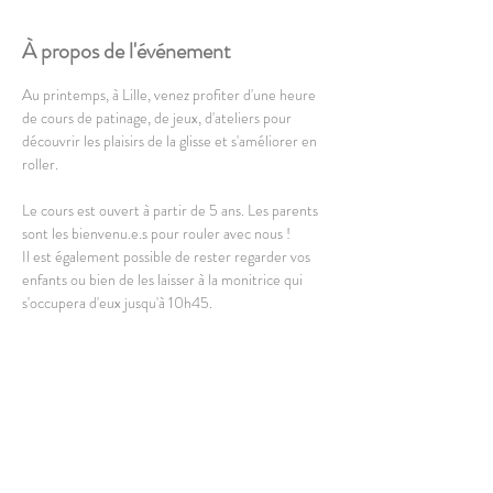
À propos de l'événement
Au printemps, à Lille, venez profiter d'une heure 
de cours de patinage, de jeux, d'ateliers pour 
découvrir les plaisirs de la glisse et s'améliorer en 
roller.
Le cours est ouvert à partir de 5 ans. Les parents 
sont les bienvenu.e.s pour rouler avec nous !
Il est également possible de rester regarder vos 
enfants ou bien de les laisser à la monitrice qui 
s'occupera d'eux jusqu'à 10h45.
Il n'y a plus d'équipement disponible en location, 
vous DEVEZ amener le vôtre.
En lire plus >