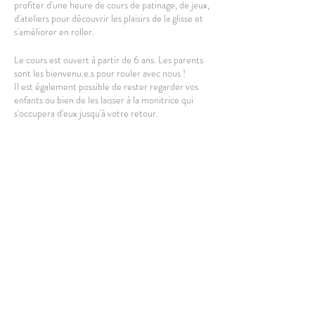
profiter d'une heure de cours de patinage, de jeux,
d'ateliers pour découvrir les plaisirs de la glisse et
s'améliorer en roller.
Le cours est ouvert à partir de 6 ans. Les parents
sont les bienvenu.e.s pour rouler avec nous !
Il est également possible de rester regarder vos
enfants ou bien de les laisser à la monitrice qui
s'occupera d'eux jusqu'à votre retour.
L'équipement complet est dispo à la location, vous
pouvez cependant amener le vôtre.
Casque obligatoire et protections obligatoires
pour les kids ; casque obligatoire pour les parents.
Partager cet événement
HORAIRES
: Le cours a lieu de 10h00 à 11h00.
Rdv 10min avant le début pour s'équiper et
profiter un max de la séance.
LIEU
: Esplanade de Lille,
sur le parking des bus, à côté de la halle du
Quartier Libre.