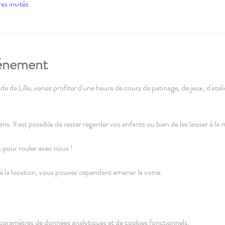
es invités
vénement
e de Lille, venez profiter d'une heure de cours de patinage, de jeux, d'atelie
ans. Il est possible de rester regarder vos enfants ou bien de les laisser à la
s pour rouler avec nous !
à la location, vous pouvez cependant amener le votre.
paramètres de données analytiques et de cookies fonctionnels.