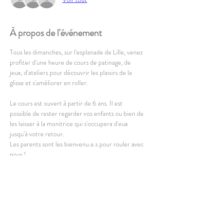
À propos de l'événement
Tous les dimanches, sur l'esplanade de Lille, venez 
profiter d'une heure de cours de patinage, de 
jeux, d'ateliers pour découvrir les plaisirs de la 
glisse et s'améliorer en roller.
Le cours est ouvert à partir de 6 ans. Il est 
possible de rester regarder vos enfants ou bien de 
les laisser à la monitrice qui s'occupera d'eux 
jusqu'à votre retour.
Les parents sont les bienvenu.e.s pour rouler avec 
nous !
L'équipement complet est fourni, vous pouvez 
cependant amener le votre.
En lire plus >