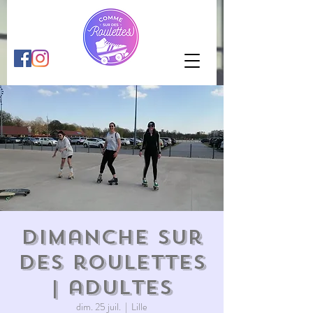
Dimanche sur
des roulettes
| adultes
dim. 25 juil.
  |  
Lille