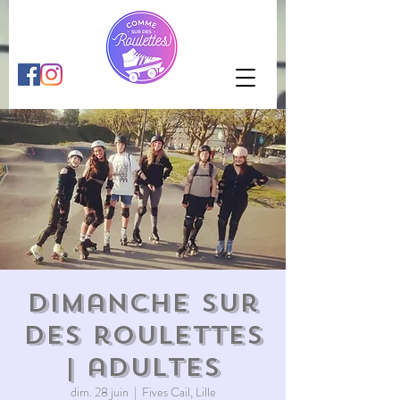
Dimanche sur
des roulettes
| adultes
dim. 28 juin
  |  
Fives Cail, Lille