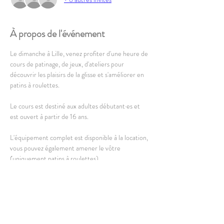
À propos de l'événement
Le dimanche à Lille, venez profiter d'une heure de 
cours de patinage, de jeux, d'ateliers pour 
découvrir les plaisirs de la glisse et s'améliorer en 
patins à roulettes.
Le cours est destiné aux adultes débutant·es et 
est ouvert à partir de 16 ans. 
L'équipement complet est disponible à la location, 
vous pouvez également amener le vôtre 
(uniquement patins à roulettes).
Port du casque obligatoire, autres protections 
conseillées.
En lire plus >