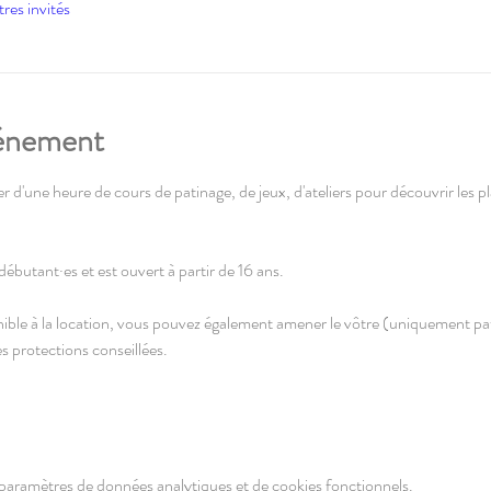
tres invités
vénement
r d'une heure de cours de patinage, de jeux, d'ateliers pour découvrir les plais
débutant·es et est ouvert à partir de 16 ans. 
ble à la location, vous pouvez également amener le vôtre (uniquement pati
s protections conseillées.
paramètres de données analytiques et de cookies fonctionnels.