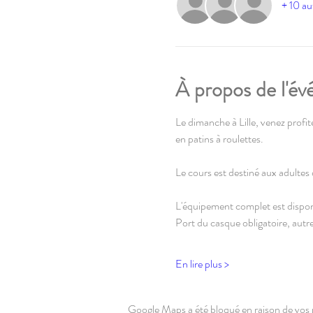
+ 10 au
À propos de l'é
Le dimanche à Lille, venez profite
en patins à roulettes.
Le cours est destiné aux adultes 
L'équipement complet est disponi
Port du casque obligatoire, autre
En lire plus >
Google Maps a été bloqué en raison de vos 