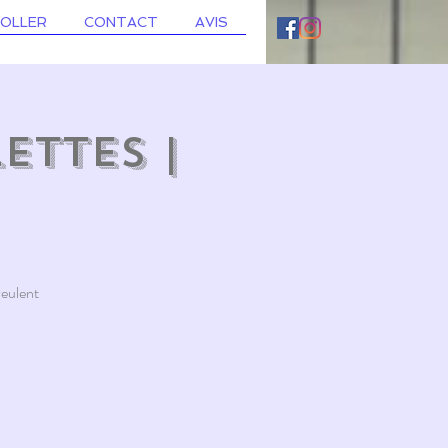
ROLLER
CONTACT
AVIS
ettes |
veulent