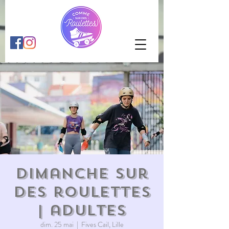
Dimanche sur
des roulettes
| adultes
dim. 25 mai
  |  
Fives Cail, Lille