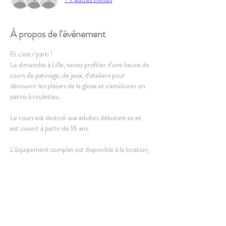
À propos de l'événement
Et c'est r'parti !
Le dimanche à Lille, venez profiter d'une heure de 
cours de patinage, de jeux, d'ateliers pour 
découvrir les plaisirs de la glisse et s'améliorer en 
patins à roulettes.
Le cours est destiné aux adultes débutant·es et 
est ouvert à partir de 16 ans. 
L'équipement complet est disponible à la location, 
vous pouvez également amener le vôtre 
(uniquement patins à roulettes).
En lire plus >