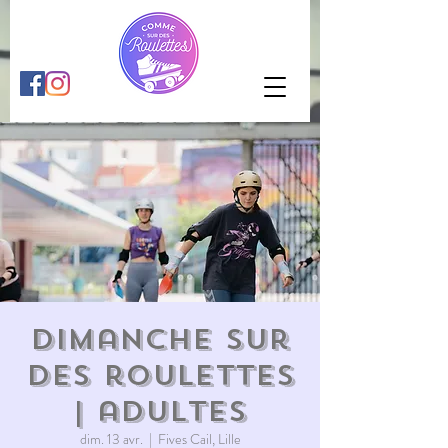
Dimanche sur
des roulettes
| adultes
dim. 13 avr.
  |  
Fives Cail, Lille