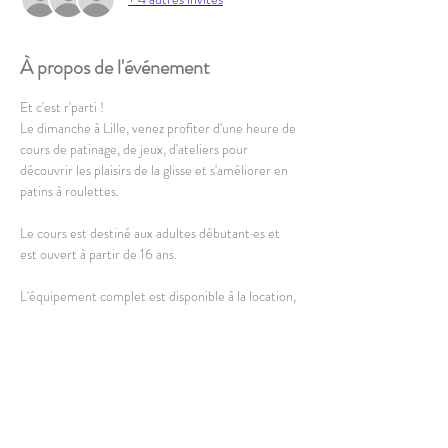
À propos de l'événement
Et c'est r'parti !
Le dimanche à Lille, venez profiter d'une heure de 
cours de patinage, de jeux, d'ateliers pour 
découvrir les plaisirs de la glisse et s'améliorer en 
patins à roulettes.
Le cours est destiné aux adultes débutant·es et 
est ouvert à partir de 16 ans. 
L'équipement complet est disponible à la location, 
vous pouvez également amener le vôtre 
(uniquement patins à roulettes).
En lire plus >