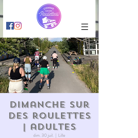
Dimanche sur
des roulettes
| adultes
dim. 30 juil.
  |  
Lille