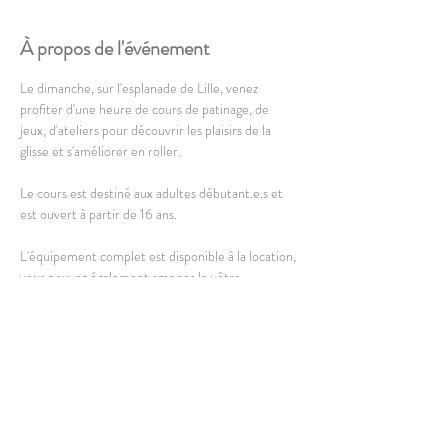
À propos de l'événement
Le dimanche, sur l'esplanade de Lille, venez 
profiter d'une heure de cours de patinage, de 
jeux, d'ateliers pour découvrir les plaisirs de la 
glisse et s'améliorer en roller.
Le cours est destiné aux adultes débutant.e.s et 
est ouvert à partir de 16 ans. 
L'équipement complet est disponible à la location, 
vous pouvez également amener le vôtre.
Port du casque obligatoire, autres protections 
conseillées.
En lire plus >