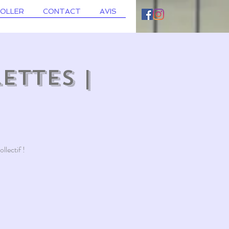
ROLLER
CONTACT
AVIS
ettes |
llectif !