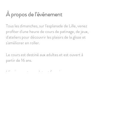
À propos de l'événement
Tous les dimanches, sur l'esplanade de Lille, venez
profiter d'une heure de cours de patinage, de jeux,
d'ateliers pour découvrir les plaisirs de la glisse et
s'améliorer en roller.
Le cours est destiné aux adultes et est ouvert à
partir de 16 ans.
L'équipement complet est fourni, vous pouvez
cependant amener le votre.
HORAIRES
: Le cours a lieu de 11h15 à 12h15.
Rdv 10min avant le début pour s'équiper et
profiter un max de la séance.
Partager cet événement
LIEU
: Esplanade de Lille, côté Quartier Libre.
RDV sur le parking des militaires.
1 allée des Marronniers, Lille.