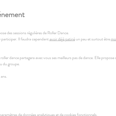
vénement
ose des sessions régulières de Roller Dance.
 participer. Il faudra cependant 
avoir déjà patiné
 un peu et surtout être 
mot
 roller dance partagera avec vous ses meilleurs pas de dance. Elle propose
u du groupe. 
 ans. 
paramètres de données analytiques et de cookies fonctionnels.