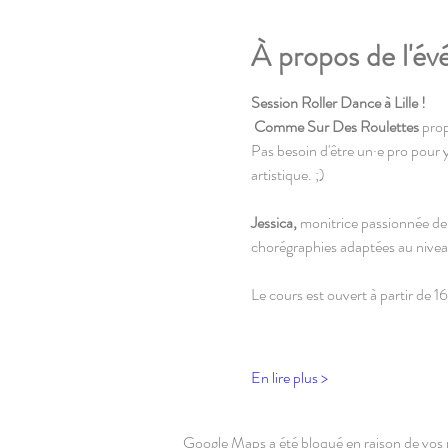
À propos de l'é
Session Roller Dance à Lille !
Comme Sur Des Roulettes 
prop
Pas besoin d'être un·e pro pour y
artistique. ;)
Jessica,
 monitrice passionnée de
chorégraphies adaptées au nivea
Le cours est ouvert à partir de 16
En lire plus >
Google Maps a été bloqué en raison de vos 