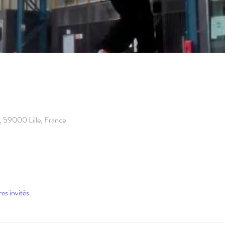
le, 59000 Lille, France
res invités