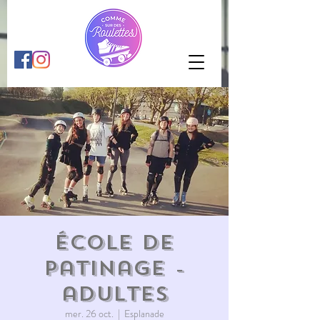
École de
patinage -
adultes
mer. 26 oct.
  |  
Esplanade