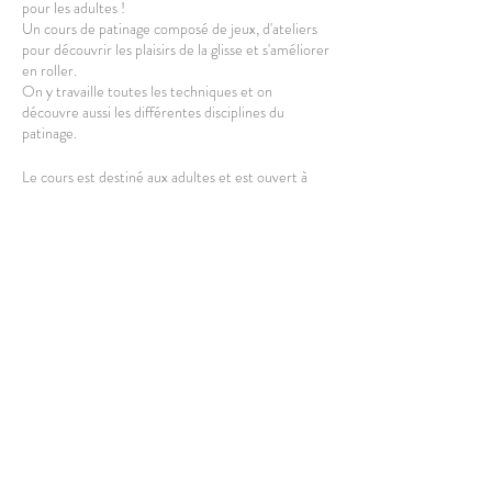
pour les adultes !
Un cours de patinage composé de jeux, d'ateliers
pour découvrir les plaisirs de la glisse et s'améliorer
en roller.
On y travaille toutes les techniques et on
découvre aussi les différentes disciplines du
patinage.
Le cours est destiné aux adultes et est ouvert à
partir de 16 ans.
L'équipement complet est fourni, vous pouvez
cependant amener le votre.
Casque obligatoire.
Partager cet événement
HORAIRES
: Le cours a lieu de 18h30 à 20h00.
Rdv 10min avant le début pour s'équiper et
profiter un max de la séance.
LIEU
: Esplanade de Lille, côté Quartier Libre.
Sur le parking des militaires.
Métro : République
GPS : Parking du petit paradis à LILLE.